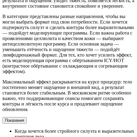
результата и ощущения: уходит тяжесть, появляется лёгкость, а
внутреннее состояние становится спокойнее и увереннее.
В категории представлены разные направления, чтобы вы
могли выбрать формат под свои потребности. Если хочется
подчеркнуть силуэт и сделать контуры более выразительными
— подойдут моделирующие программы. Если важна работа с
проявлениями целлюлита и качеством кожи — выбирают
антицеллюлитную программу. Если основная задача —
уменьшить отёчность и ощущение тяжести — подойдёт
лимфодренажный формат. Для тех, кто хочет усилить эффект,
есть моделирующая программа с обёртыванием ICY/HOT
(контрастное обёртывание с охлаждающим и согревающим
эффектом).
Максимальный эффект раскрывается на курсе процедур: тело
постепенно меняет ощущение и внешний вид, а результат
становится более стабильным. В московском ритме особенно
важно, что поддерживающие сеансы помогают сохранять
контуры и лёгкость после курса и продлевают ощущение
обновления.
Показания
Когда хочется более стройного силуэта и выразительных
контуров тела